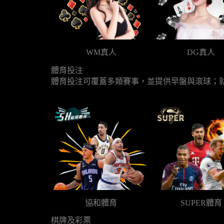
WM真人
DG真人
體育投注
體育投注可覆蓋多類賽事，並提供早盤與滾球；就
協和體育
SUPER體育
棋牌及彩票