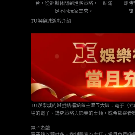
台，從輕鬆休閒到進階策略，一站滿
即時
足不同玩家需求。
間
TU娛樂城遊戲介紹
TU娛樂城的遊戲結構涵蓋主流五大區：電子（
場的電子、講究策略與節奏的桌類，或希望邊看
電子遊戲
電子館以題材多、機制豐富為主打，常見免費遊戲（