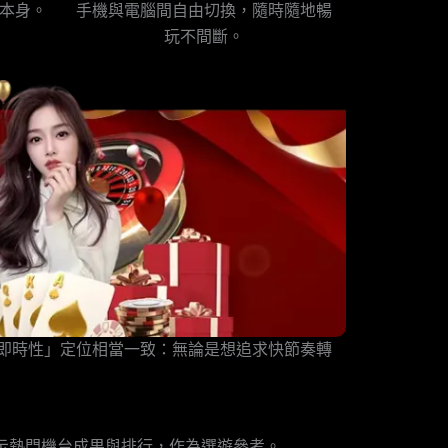
本身。
手機與電腦間自由切換，隨時隨地暢
玩不間斷。
即時性」定位相當一致：無論是想追求快節奏轉
會展示熱門機台成果與排行，作為選遊參考。