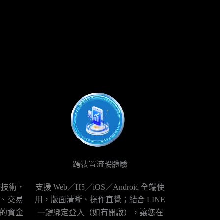
跨裝置流暢體驗
控技術，
支援 Web／H5／iOS／Android 全端使
、交易
用，版面清晰、操作直覺；結合 LINE
的資金
一鍵綁定登入（如有開啟），讓您在