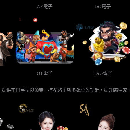
AE電子
DG電子
QT電子
TAG電子
，提供不同房型與節奏，搭配路單與多鏡位等功能，提升臨場感