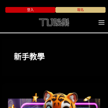
跳
至
登入
報名
主
要
內
容
新手教學