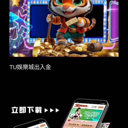
TU娛樂城出入金