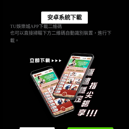
安卓系統下載
TU娛樂城APP下載二維碼
也可以直接掃瞄下方二維碼自動識別裝置，進行下
載。