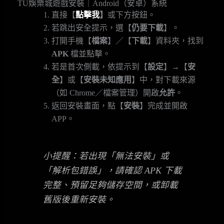
TU娛樂城遊戲安裝｜Android（安卓）系統
直接【
點擊我
】
或下方按鈕。
若跳出安全提示，選【
仍要下載
】。
打開手機【
檔案
】／【
下載
】資料夾，找到
APK
檔並點擊。
若是首次側載，依提示到【
設定
】→【
安
全
】或【
安裝未知應用
】中，對下載來源
（如 Chrome／檔案管理）開啟
允許
。
返回安裝畫面，點【
安裝
】完成並開啟
APP。
小提醒：若出現「無法安裝」或
「解析包錯誤」，請確認 APK 下載
完整、預留足夠儲存空間，或卸載
舊版後重新安裝。