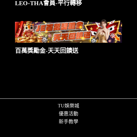
LEO-THA會員-平行轉移
百萬獎勵金-天天回饋送
TU娛樂城 了解更多
TU娛樂城
優惠活動
新手教學
Copyright © 2026 TU娛樂城