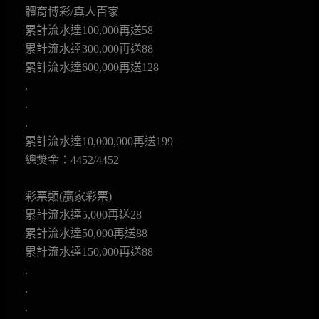
體育博彩/真人百家
累計流水達100,000再送58
累計流水達300,000再送88
累計流水達600,000再送128
.
.
.
累計流水達10,000,000再送199
總獎金：4452/4452
彩票類(贏家彩票)
累計流水達5,000再送28
累計流水達50,000再送88
累計流水達150,000再送88
.
.
.