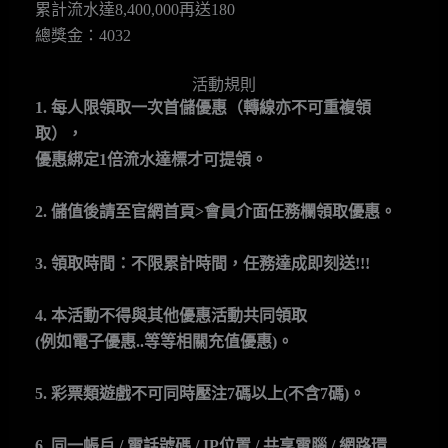
累計流水達8,400,000再送180
總獎金：4032
活動規則
1. 每人限領取一次首儲優惠（轉線亦不可重複領
取），
優惠綁定1倍流水達標才可提領。
2. 儲值後請至官網首頁>會員介面任務欄領取優惠。
3. 領取時間：不限累計時間，任務達成即刻送!!!
4. 本活動不得與其他優惠活動共同領取
(例如電子優惠..等等相關充值優惠)。
5. 彩票類遊戲不可同時壓注7碼以上(不含7碼)。
6. 同一帳戶 / 電話號碼 / IP位置 / 共享電腦 / 網路環