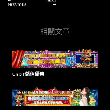
NEXT
PREVIOUS
相關文章
USDT儲值優惠