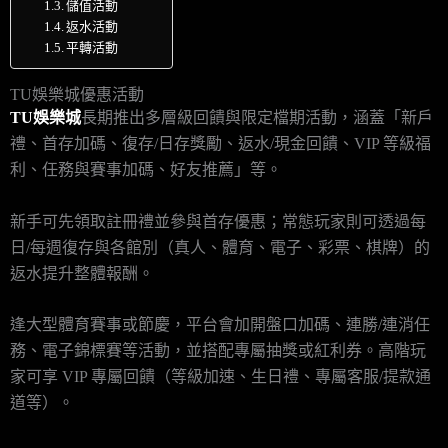
儲值活動
返水活動
平轉活動
TU娛樂城優惠活動
TU娛樂城
長期推出多層級回饋與限定檔期活動，涵蓋「新戶
禮、首存加碼、復存/日存獎勵、返水/現金回饋、VIP 等級福
利、任務與賽事加碼、好友推薦」等。
新手可先領取註冊禮並參與首存優惠；常態玩家則可透過每
日/每週復存與各館別（真人、體育、電子、彩票、棋牌）的
返水提升整體報酬。
逢大型體育賽事或節慶，平台會加開盤口加碼、連勝/連消任
務、電子錦標賽等活動，並搭配專屬抽獎或紅利券。高階玩
家可享 VIP 專屬回饋（等級加速、生日禮、專屬客服/提款通
道等）。