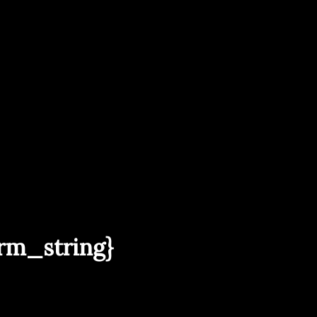
rm_string}
g}」的搜尋結果