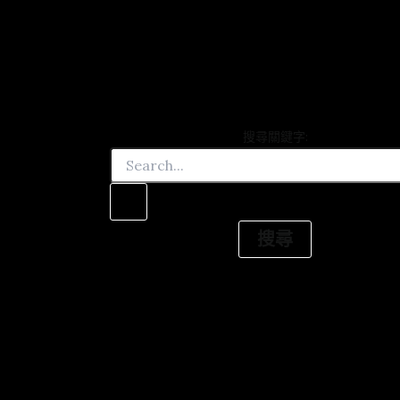
很抱歉，找不到符合搜尋條件的結果，請以不同的
搜尋關鍵字: