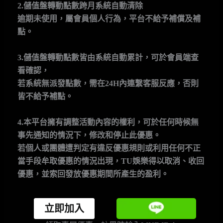
2.儲值盤轉動點數跨月系統自動清除
逾期未使用，屬會員個人行為，平台不給予補償及補
點。
3.儲值盤轉動點數皆由系統自動累計，可於會員端查
看確認，
若系統無派發點數，需在24H內連繫客服反應，否則
皆不給予補點。
4.本平台擁有調整活動內容的權利，可於任何時候無
事先通知的情況下，修改和停止此優惠。
若個人或團體遭判定有違反優惠規則或利用任何不正
當手段牟取優惠的情況出現，TU娛樂得以取消、收回
優惠，並索回發放優惠期間所產生的盈利。
立即加入