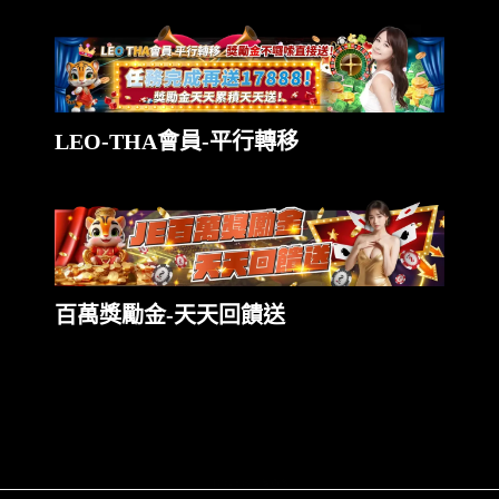
LEO-THA會員-平行轉移
百萬獎勵金-天天回饋送
TU娛樂城 了解更多