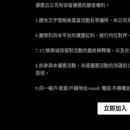
優惠且公司有保留優惠的最後權利。
5.避免文字理解差異當活動有爭議時，本公司
6.嚴禁利用本平台的優惠紅利，進行均住對
7.TU娛樂城保留對活動的最終解釋權，以及
8.如參與本優惠活動，未達優惠活動的洗碼
提領。
9.同一帳戶/家庭/戶籍地址/email /電話/
立即加入