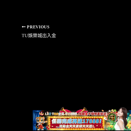
PREVIOUS
TU娛樂城出入金