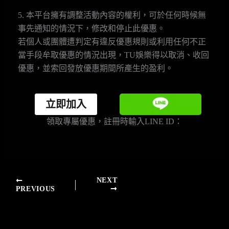
5. 本平台擁有調整活動內容的權利，可於任何時候無
事先通知的情況下，修改和停止此優惠。
若個人或團體遭判定有違反優惠規則或利用任何不正
當手段牟取優惠的情況出現，TU娛樂得以取消、收回
優惠，並索回發放優惠期間所產生的盈利。
立即加入
領取專屬優惠，
註冊時輸入LINE ID：
NEXT
PREVIOUS