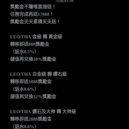
活動詳情
獎勵金不囉嗦直接送！
任務完成再送17888！
獎勵金天天累積天天送！
LEO/THA 金級 轉 黃金級
轉移即送888獎勵金
（返水0.5%）
儲值再兌換10%獎勵金
LEO/THA 白金級 轉 鑽石級
轉移即送1888獎勵金
（返水0.6%）
儲值再兌換12%獎勵金
LEO/THA 鑽石及大神 轉 大神級
轉移即送2888獎勵金
（返水0.8%）